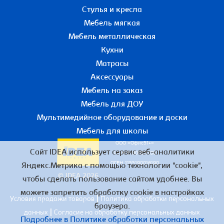
Стулья и кресла
Мебель мягкая
Мебель металлическая
Кухни
Матрасы
Аксессуары
Мебель на заказ
Мебель для ДОУ
Мультимедийное оборудование и доски
Мебель для школы
ООО «Офис51+»
Сайт IDEA использует сервис веб-аналитики
ИНН 5190055780
ОГРН 1155190016190
Яндекс.Метрика с помощью технологии "cookie",
© IDEA 2026
чтобы сделать пользование сайтом удобнее. Вы
можете запретить обработку cookie в настройках
|
Условия продажи товаров
Политика обработки персональных
браузера.
|
данных
Согласие на обработку персональных данных
Подробнее в Политике обработки персональных