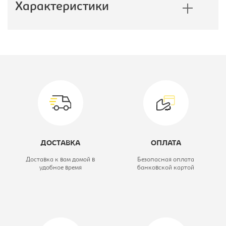
Характеристики
Производитель:
Империал
Глубина, мм:
2060
Коллекция:
Аврора
Вид кровати:
Кровать
двухспальная
ДОСТАВКА
ОПЛАТА
Высота, мм:
850
Доставка к вам домой в
Безопасная оплата
удобное время
банковской картой
Ширина, мм:
1660
Цветовое решение:
сонома/белый
Модель:
160 с