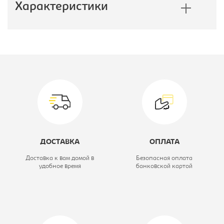
Характеристики
Производитель:
Империал
Глубина, мм:
2060
Модель:
140 с
основанием под
матрас
ДОСТАВКА
ОПЛАТА
Ширина, мм:
1460
Доставка к вам домой в
Безопасная оплата
удобное время
банковской картой
Цветовое решение:
сонома/белый
Коллекция:
Аврора
Вид кровати:
Кровать