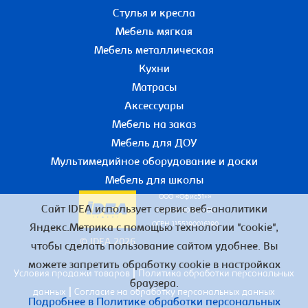
Стулья и кресла
Мебель мягкая
Мебель металлическая
Кухни
Матрасы
Аксессуары
Мебель на заказ
Мебель для ДОУ
Мультимедийное оборудование и доски
Мебель для школы
ООО «Офис51+»
Сайт IDEA использует сервис веб-аналитики
ИНН 5190055780
ОГРН 1155190016190
Яндекс.Метрика с помощью технологии "cookie",
© IDEA 2026
чтобы сделать пользование сайтом удобнее. Вы
можете запретить обработку cookie в настройках
|
Условия продажи товаров
Политика обработки персональных
браузера.
|
данных
Согласие на обработку персональных данных
Подробнее в Политике обработки персональных