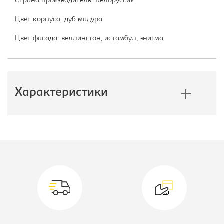
Страна производитель: Белоруссия
Цвет корпуса: дуб мадура
Цвет фасада: веллингтон, истамбул, энигма
Характеристики
Производитель:
Анрекс
Коллекция:
Дизель
Высота, мм:
580
Вид:
Тумба
Цветовое решение:
дуб мадура