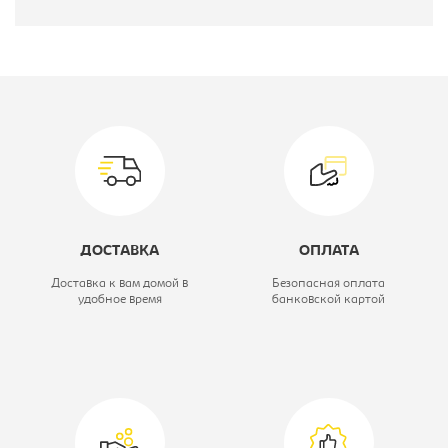
Производитель:
Мэрдес
Глубина, мм:
450
Высота, мм:
560
Модель:
ТК-10М
Коллекция:
Домино
ДОСТАВКА
ОПЛАТА
нельсон
Доставка к вам домой в
Безопасная оплата
удобное время
банковской картой
Вид:
TV-ТУМБА
Цветовое решение:
нельсон
Ширина, мм:
1200