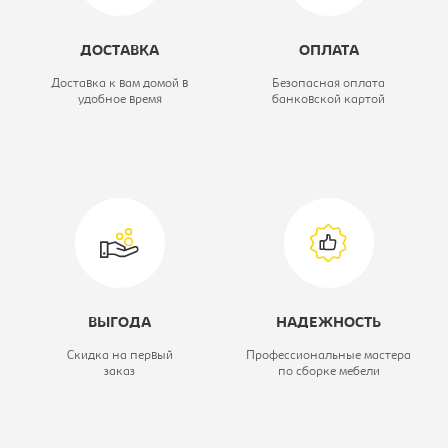
Цветовое решение:
бетон пайн
ДОСТАВКА
ОПЛАТА
белый
Доставка к вам домой в
Безопасная оплата
удобное время
банковской картой
Ширина, мм:
1730
Глубина, мм:
2075
Вид кровати:
Комплект
мебели: зеркало
комода, комод
90, кровать МИ
ВЫГОДА
НАДЕЖНОСТЬ
160 с
Скидка на первый
Профессиональные мастера
заказ
по сборке мебели
ортопедическим
основанием,