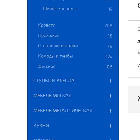
Шкафы-пеналы
14
Кровати
208
С
Прихожие
18
д
Стеллажи и полки
78
в
Комоды и тумбы
124
у
Детская
86
СТУЛЬЯ И КРЕСЛА
МЕБЕЛЬ МЯГКАЯ
МЕБЕЛЬ МЕТАЛЛИЧЕСКАЯ
П
КУХНИ