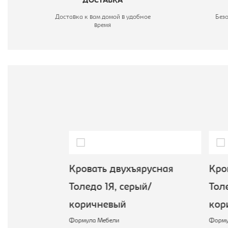
ДОСТАВКА
Доставка к вам домой в удобное
Без
время
русная
Кровать двухъярусная
Кров
ый/
Толедо 1Я, серый/
Толе
коричневый
кор
Формула Мебели
Формул