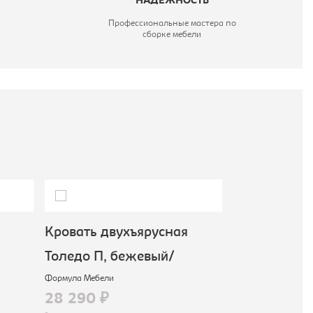
НАДЕЖНОСТЬ
Профессиональные мастера по
сборке мебели
Кровать двухъярусная
Кровать дву
Толедо П, бежевый/
Толедо Я, б
Формула Мебели
Формула Мебели
28 290 ₽
31 090 ₽