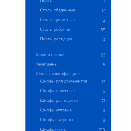
Парты
0
Столы обеденные
17
Столы туалетные
2
Столы рабочие
55
Парты растущие
0
Горки и стенки
23
Ресепшены
5
Шкафы и шкафы-купе
Шкафы для документов
13
Шкафы навесные
5
Шкафы распашные
71
Шкафы угловые
11
Шкафы-витрины
8
Шкафы-купе
219