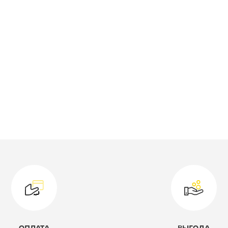
ирина, мм:
2400
оллекция:
Толедо
ид кровати:
Кровать
двухярусная
ысота, мм:
1670
лубина, мм:
1270
ветовое решение:
черный/дуб
молочный
одель:
П