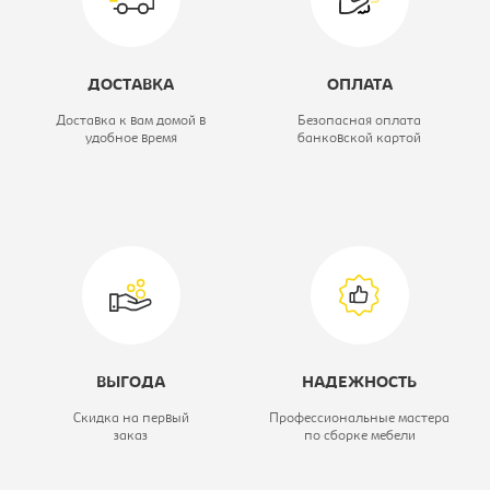
Ширина, мм:
812
Глубина, мм:
412
ДОСТАВКА
ОПЛАТА
Высота, мм:
2010
Доставка к вам домой в
Безопасная оплата
удобное время
банковской картой
Цветовое решение:
орех
Коллекция:
Милан
Модель:
МЛ-2.0+8.0+8.3+9.1+
ВЫГОДА
НАДЕЖНОСТЬ
Скидка на первый
Профессиональные мастера
заказ
по сборке мебели