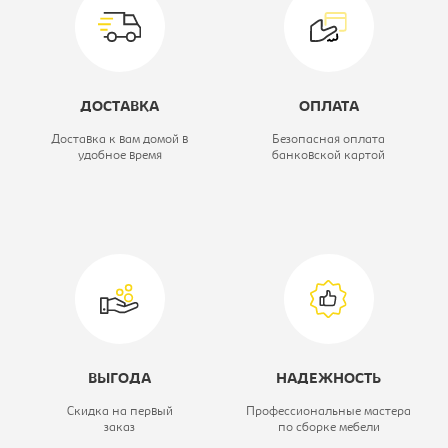
Коллекция:
Старт
Цветовое решение:
орех
Высота, мм:
1920
ДОСТАВКА
ОПЛАТА
Ширина, мм:
720
Доставка к вам домой в
Безопасная оплата
удобное время
банковской картой
Глубина, мм:
380
Тип шкафа:
Шкаф для
документов
ВЫГОДА
НАДЕЖНОСТЬ
Скидка на первый
Профессиональные мастера
заказ
по сборке мебели