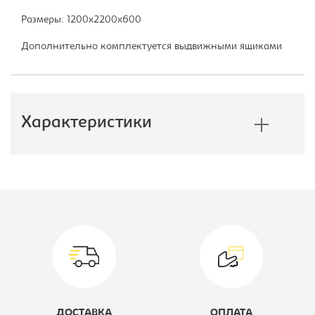
Размеры: 1200х2200х600
Дополнительно комплектуется выдвижными ящиками
Характеристики
Производитель:
E1
Ширина, мм:
1200
Глубина, мм:
600
Высота, мм:
2200
Цветовое решение:
дуб сонома
ДОСТАВКА
ОПЛАТА