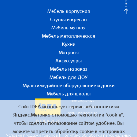
НАВЕРХ
Мебель корпусная
Стулья и кресла
Мебель мягкая
Мебель металлическая
Кухни
Матрасы
Аксессуары
Мебель на заказ
Мебель для ДОУ
Мультимедийное оборудование и доски
Мебель для школы
ООО «Офис51+»
Сайт IDEA использует сервис веб-аналитики
ИНН 5190055780
ОГРН 1155190016190
Яндекс.Метрика с помощью технологии "cookie",
© IDEA 2026
чтобы сделать пользование сайтом удобнее. Вы
можете запретить обработку cookie в настройках
|
Условия продажи товаров
Политика обработки персональных