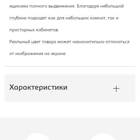
ящиками полного выдвижения. Благодаря небольшой
глубине подходят как для небольших комнат, так и
просторных кабинетов.
Реальный цвет товара может незначительно отличаться
от изображения на экране.
Характеристики
Производитель:
Империал
Размер стола, Ш*Г*В, мм::
1000*500*750
Вид стола:
Cтол