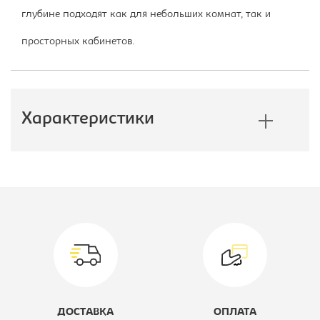
глубине подходят как для небольших комнат, так и
просторных кабинетов.
Характеристики
Производитель:
Империал
Размер стола, Ш*Г*В, мм::
1100х550х750
Вид стола:
Cтол
письменный
Коллекция:
Стелс
ДОСТАВКА
ОПЛАТА