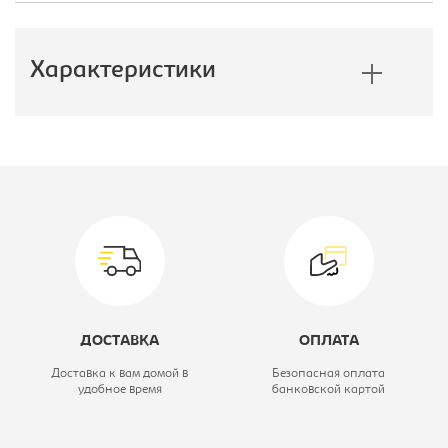
Характеристики
Производитель:
E1
Модель:
120/240 ЗЗ
Коллекция:
Экспресс
Цветовое решение:
ясень шимо
светлый
ДОСТАВКА
ОПЛАТА
Высота, мм:
2400
Доставка к вам домой в
Безопасная оплата
удобное время
банковской картой
Глубина, мм:
600
Ширина, мм:
1200