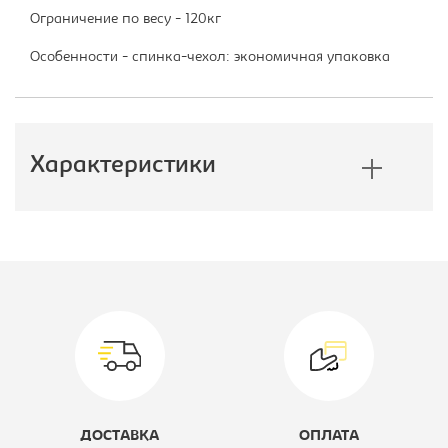
Ограничение по весу - 120кг
Особенности - спинка-чехол: экономичная упаковка
Характеристики
Производитель:
Бюрократ
Цвет материала:
черное, каркас-
черный
Тип:
Кресло
компьютерное
ДОСТАВКА
ОПЛАТА