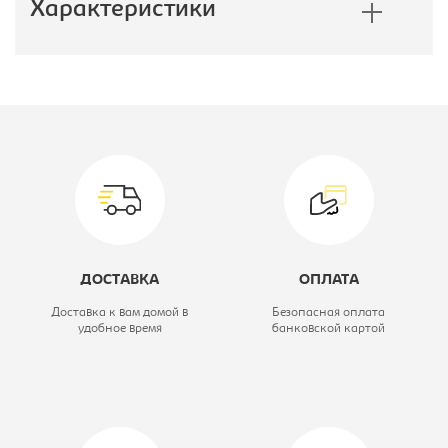
Характеристики
Производитель:
Бюрократ
Материал обивки:
ткань
Цвет материала:
черное,
крестовина-
черная
ДОСТАВКА
ОПЛАТА
Модель кресла:
CH-1201NX
Доставка к вам домой в
Безопасная оплата
удобное время
банковской картой
Тип:
Кресло
компьютерное