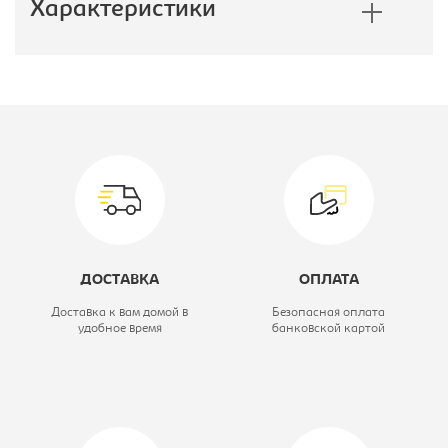
Характеристики
Производитель:
Бюрократ
Тип:
Кресло
компьютерное
Модель кресла:
CH-1201NX
Цвет материала:
синее, каркас-
ДОСТАВКА
ОПЛАТА
черный
Доставка к вам домой в
Безопасная оплата
удобное время
банковской картой
Материал обивки:
ткань