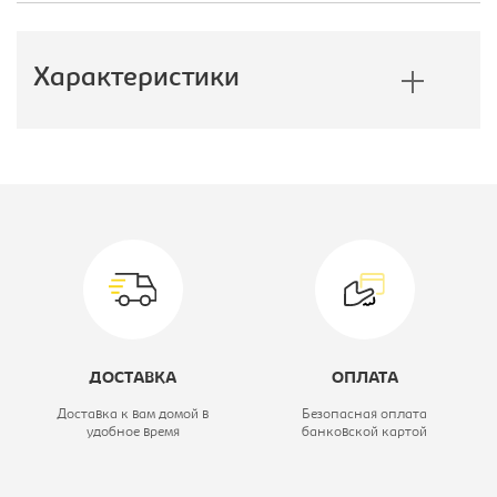
Характеристики
Производитель:
E1
Модель:
160/220 ЗЗ
Коллекция:
Экспресс
Цветовое решение:
дуб молочный
Высота, мм:
2200
ДОСТАВКА
ОПЛАТА
Глубина, мм:
600
Доставка к вам домой в
Безопасная оплата
удобное время
банковской картой
Ширина, мм:
1600