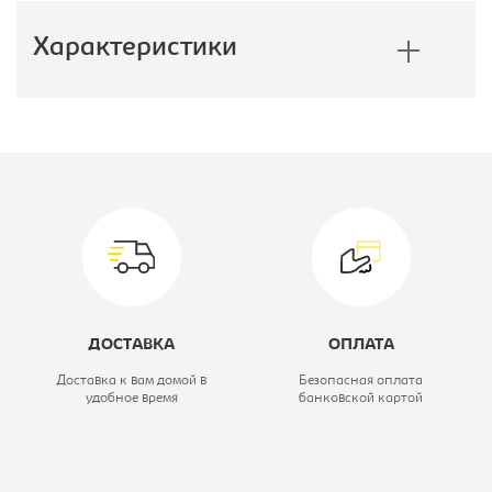
Характеристики
Производитель:
E1
Коллекция:
Экспресс
Модель:
160/220 ЗЗ
Высота, мм:
2200
Глубина, мм:
600
ДОСТАВКА
ОПЛАТА
Ширина, мм:
1600
Доставка к вам домой в
Безопасная оплата
удобное время
банковской картой
Цветовое решение:
дуб сонома
Тип шкафа:
Шкаф-купе