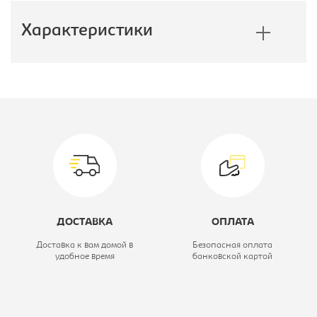
Характеристики
Производитель:
E1
Коллекция:
Экспресс
Модель:
160/240 ЗЗ
Тип шкафа:
Шкаф-купе
Ширина, мм:
1600
ДОСТАВКА
ОПЛАТА
Глубина, мм:
600
Доставка к вам домой в
Безопасная оплата
удобное время
банковской картой
Высота, мм:
2400
Цветовое решение:
дуб сонома