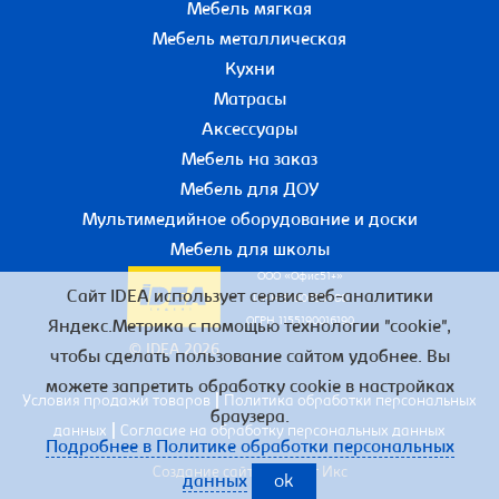
Мебель мягкая
Мебель металлическая
Кухни
Матрасы
Аксессуары
Мебель на заказ
Мебель для ДОУ
Мультимедийное оборудование и доски
Мебель для школы
ООО «Офис51+»
Сайт IDEA использует сервис веб-аналитики
ИНН 5190055780
ОГРН 1155190016190
Яндекс.Метрика с помощью технологии "cookie",
© IDEA 2026
чтобы сделать пользование сайтом удобнее. Вы
можете запретить обработку cookie в настройках
|
Условия продажи товаров
Политика обработки персональных
браузера.
|
данных
Согласие на обработку персональных данных
Подробнее в Политике обработки персональных
Создание сайта – Старт Икс
данных
ok