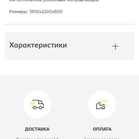
Металлические роликовые направляющие.
Размеры: 1800х2200х600
Характеристики
Производитель:
E1
Модель:
180/220 ЗЗЗ
Цветовое решение:
ясень шимо
темный
Высота, мм:
2200
ДОСТАВКА
ОПЛАТА
Глубина, мм:
600