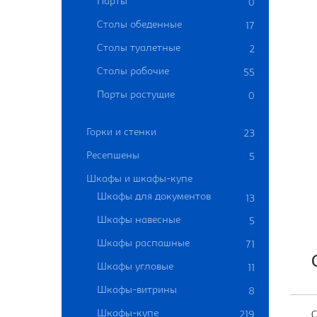
Парты
0
Столы обеденные
17
Столы туалетные
2
Столы рабочие
55
Парты растущие
0
Горки и стенки
23
Ресепшены
5
Шкафы и шкафы-купе
Шкафы для документов
13
Шкафы навесные
5
Шкафы распашные
71
Шкафы угловые
11
Шкафы-витрины
8
Шкафы-купе
219
С