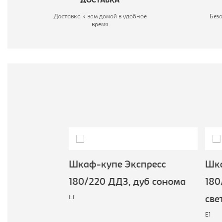
ДОСТАВКА
М
Доставка к вам домой в удобное
Без
Г
время
пресс
Шкаф-купе Экспресс
Шка
уб
180/220 ДДЗ, дуб сонома
180/
E1
све
E1