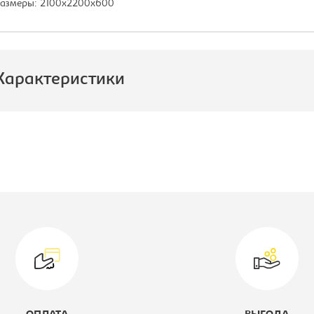
азмеры: 2100х2200х600
Характеристики
роизводитель:
E1
ысота, мм:
2200
ветовое решение:
дуб молочный
оллекция:
Экспресс
ип шкафа:
Шкаф-купе
ирина, мм:
2100