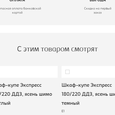
ОПЛАТА
ВЫГОДА
одель:
210/220 ЗЗЗ
опасная оплата банковской
Скидка на первый
лубина, мм:
600
картой
заказ
С этим товаром смотрят
ф-купе Экспресс
Шкаф-купе Экспресс
220 ДДЗ, ясень шимо
180/220 ДДЗ, ясень ш
тлый
темный
E1