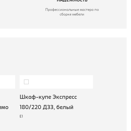
НАДЕЖНОСТЬ
Профессиональные мастера по
сборке мебели
Шкаф-купе Экспресс
Шкаф-купе 
имо
180/220 ДЗЗ, белый
180/220 ДЗЗ
E1
молочный
E1