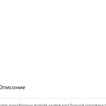
Описание
реди разнообразных моделей шкафов-купе большой популярность