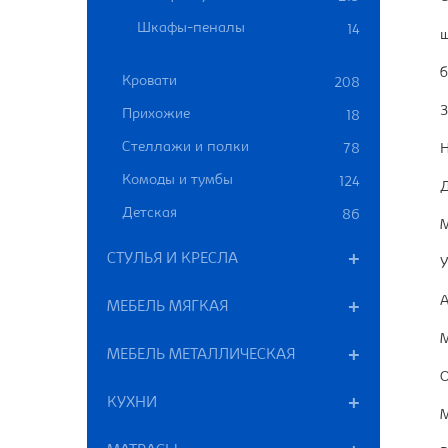
Шкафы-пеналы
14
ш
б
Кровати
208
3
Прихожие
18
Стеллажи и полки
78
Н
Комоды и тумбы
124
Д
Детская
86
М
СТУЛЬЯ И КРЕСЛА
У
А
МЕБЕЛЬ МЯГКАЯ
М
МЕБЕЛЬ МЕТАЛЛИЧЕСКАЯ
О
КУХНИ
М