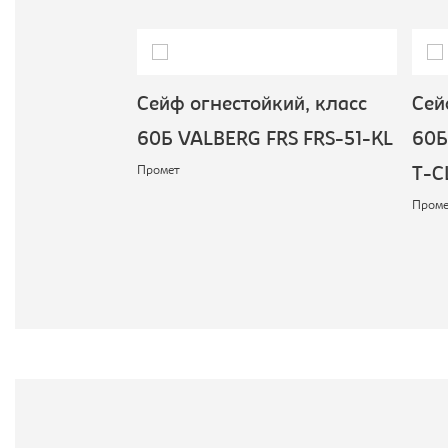
ий, класс
Сейф огнестойкий, класс
Сейф
RS FRS-36-
60Б VALBERG FRS FRS-51-KL
60Б 
Промет
T-CL
Проме