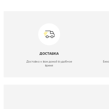
П
М
Г
С
К
ДОСТАВКА
Ш
Доставка к вам домой в удобное
Без
время
В