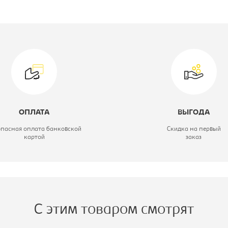
роизводитель:
Промет
одель:
GT/5LP
лубина, мм:
240
ерия сейфа:
TECHNOMAX
ласс сейфа:
Сейф, класс 1
ОПЛАТА
ВЫГОДА
ирина, мм:
460
опасная оплата банковской
Скидка на первый
картой
заказ
ысота, мм:
340
С этим товаром смотрят