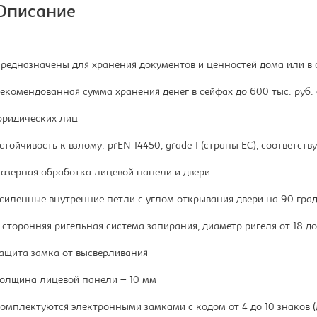
Описание
редназначены для хранения документов и ценностей дома или в 
екомендованная сумма хранения денег в сейфах до 600 тыс. руб. 
ридических лиц
стойчивость к взлому: prEN 14450, grade 1 (страны ЕС), соответств
азерная обработка лицевой панели и двери
силенные внутренние петли с углом открывания двери на 90 гра
-сторонняя ригельная система запирания, диаметр ригеля от 18 до
ащита замка от высверливания
олщина лицевой панели – 10 мм
омплектуются электронными замками с кодом от 4 до 10 знаков 