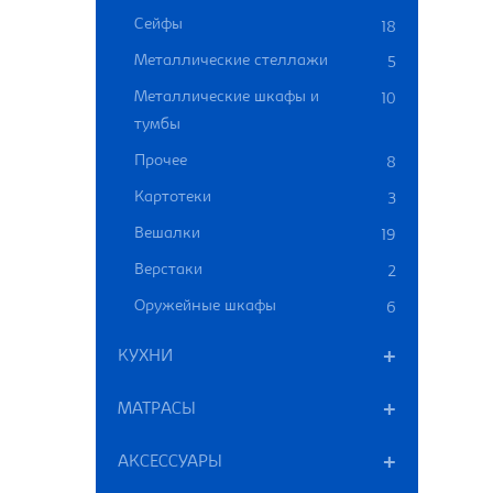
Сейфы
18
Металлические стеллажи
5
Металлические шкафы и
10
тумбы
Прочее
8
Картотеки
3
Вешалки
19
Верстаки
2
Оружейные шкафы
6
КУХНИ
МАТРАСЫ
АКСЕССУАРЫ