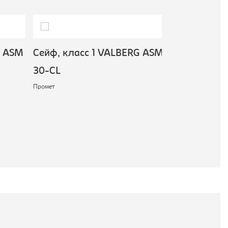
 ASM
Сейф, класс 1 VALBERG ASM
Сейф, класс
30-CL
ASM-63-T-C
Промет
Промет