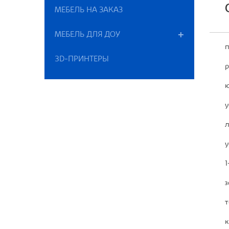
МЕБЕЛЬ НА ЗАКАЗ
МЕБЕЛЬ ДЛЯ ДОУ
п
3D-ПРИНТЕРЫ
р
ю
у
л
у
1
з
т
к