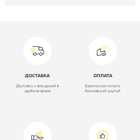
Производитель:
Промет
Модель:
TM-90-T
Высота, мм:
900
Серия сейфа:
AIKO
Класс сейфа:
Сейф, класс 1
ДОСТАВКА
ОПЛАТА
Ширина, мм:
440
Доставка к вам домой в
Безопасная оплата
удобное время
банковской картой
Глубина, мм:
355