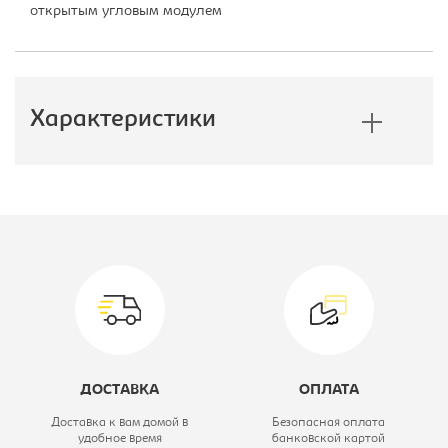
открытым угловым модулем
Характеристики
Производитель:
E1
Тип шкафа:
Шкаф-купе
Модель:
210/240 ДДД
Коллекция:
Экспресс
Ширина, мм:
2100
ДОСТАВКА
ОПЛАТА
Глубина, мм:
600
Доставка к вам домой в
Безопасная оплата
удобное время
банковской картой