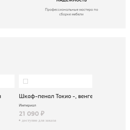
НАДЕЖНОСТЬ
Профессиональные мастера по
сборке мебели
Шкаф-пенал Токио -, венге
Шкаф-пенал
Империал
сонома/бел
21 090 ₽
Империал
доступно для заказа
11 690 ₽