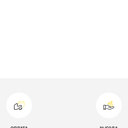
роизводитель:
Мэрдес
одель:
Ш1Д
оллекция:
Bartolo
ип шкафа:
Шкаф-пенал
ветовое решение:
нельсон/белый
жемчуг
ысота, мм:
1905
лубина, мм:
450
ирина, мм:
600