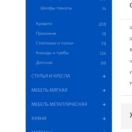
Шкафы-пеналы
14
Кровати
208
Ш
Прихожие
18
Ш
Стеллажи и полки
78
В
Комоды и тумбы
124
о
Детская
86
И
СТУЛЬЯ И КРЕСЛА
Р
МЕБЕЛЬ МЯГКАЯ
МЕБЕЛЬ МЕТАЛЛИЧЕСКАЯ
КУХНИ