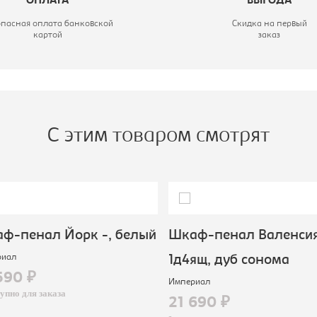
ОПЛАТА
ВЫГОДА
опасная оплата банковской
Скидка на первый
картой
заказ
С этим товаром смотрят
ф-пенал Йорк -, белый
Шкаф-пенал Валенсия
иал
1д4ящ, дуб сонома
590 ₽
Империал
пно для заказа
21 690 ₽