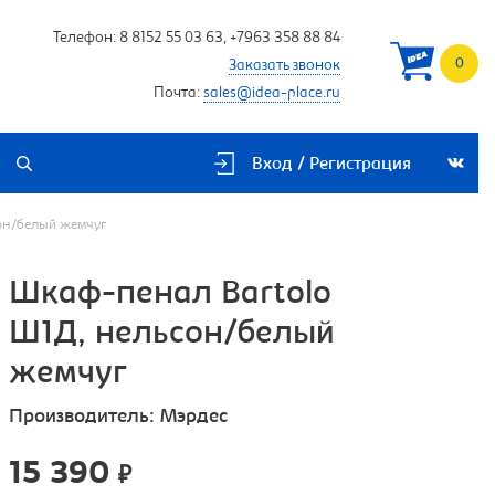
Телефон:
8 8152 55 03 63
,
+7963 358 88 84
0
Заказать звонок
Почта:
sales@idea-place.ru
Вход / Регистрация
он/белый жемчуг
Шкаф-пенал Bartolo
Ш1Д, нельсон/белый
жемчуг
Производитель:
Мэрдес
15 390
₽