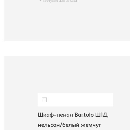
доступно для заказа
Шкаф-пенал Bartolo Ш1Д,
нельсон/белый жемчуг