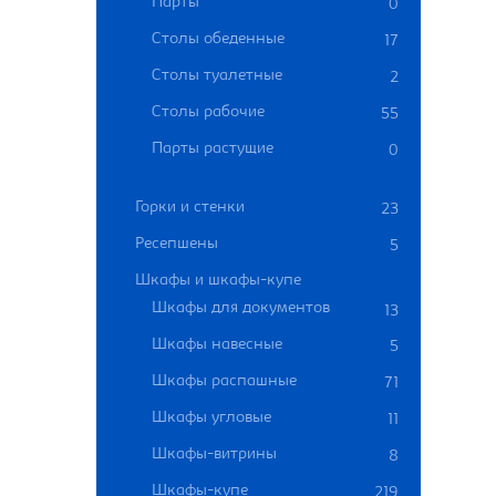
Парты
0
Столы обеденные
17
Столы туалетные
2
Столы рабочие
55
Парты растущие
0
Горки и стенки
23
Ресепшены
5
Шкафы и шкафы-купе
Шкафы для документов
13
Шкафы навесные
5
Шкафы распашные
71
Шкафы угловые
11
Шкафы-витрины
8
Шкафы-купе
219