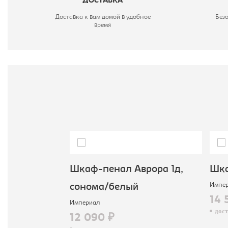
ДОСТАВКА
Доставка к вам домой в удобное
Без
время
рора 1д,
Шкаф-пенал Аврора 1д,
Шка
Импер
светлый
сонома/белый
14 
Империал
досту
12 090 ₽