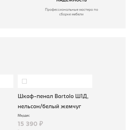
НАДЕЖНОСТЬ
Профессиональные мастера по
сборке мебели
Шкаф-пенал Bartolo Ш1Д,
Шкаф-пенал
нельсон/белый жемчуг
сонома/бел
Мэрдес
Империал
15 390 ₽
11 690 ₽