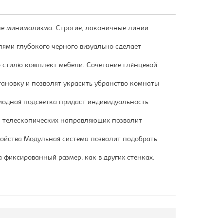
ле минимализма. Строгие, лаконичные линии
лями глубокого черного визуально сделает
о стилю комплект мебели. Сочетание глянцевой
тановку и позволят украсить убранство комнаты
иодная подсветка придаст индивидуальность
а телескопических направляющих позволит
ройства Модульная система позволит подобрать
 фиксированный размер, как в других стенках.