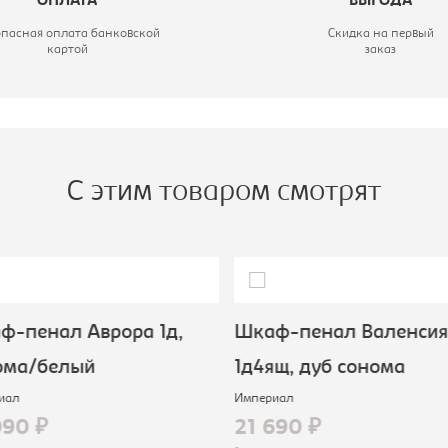
ОПЛАТА
ВЫГОДА
опасная оплата банковской
Скидка на первый
картой
заказ
С этим товаром смотрят
-пенал Аврора 1д,
Шкаф-пенал Валенсия
ома/белый
1д4ящ, дуб сонома
иал
Империал
090 ₽
21 690 ₽