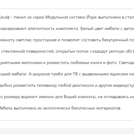
каф - пенал из серии Модульная система Йорк выполнена в сти
одчеркивают элегантность комплекта. Белый цвет мебели с дета
омнату светлее, просторнее и позволит составить безупречный п
 стеклянной поверхностей, открытых полок создадут уютную обс
риятными мелочами и разместить любимые книги и фото. Светод
ашей мебели. А широкая тумба для ТВ с выдвижными ящиками н
добно разместить телевизор любой диагонали и другие медиауст
о размеру вариант именно для Вашей комнаты, не оглядываясь на
ебель выполнена из экологически безопасных материалов.