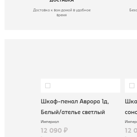
ДОСТАВКА
Доставка к вам домой в удобное
Без
время
ио -, венге
Шкаф-пенал Аврора 1д,
Шкаф
Белый/ателье светлый
сон
Империал
Импер
12 090 ₽
12 