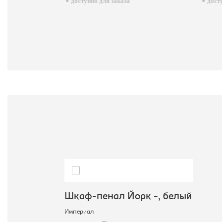
доступно для заказа
досту
Шкаф-пенал Йорк -, белый
Империал