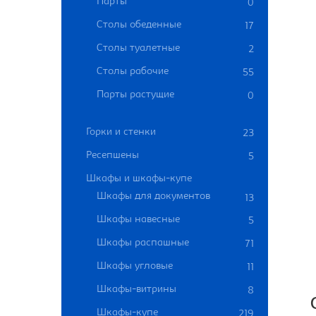
Парты
0
Столы обеденные
17
Столы туалетные
2
Столы рабочие
55
Парты растущие
0
Горки и стенки
23
Ресепшены
5
Шкафы и шкафы-купе
Шкафы для документов
13
Шкафы навесные
5
Шкафы распашные
71
Шкафы угловые
11
Шкафы-витрины
8
Шкафы-купе
219