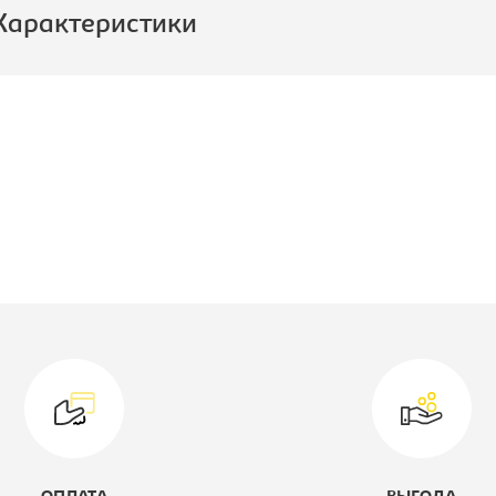
Характеристики
роизводитель:
Империал
ысота, мм:
1930
лубина, мм:
540
ирина, мм:
500
ип шкафа:
Шкаф-пенал
одель:
-
оллекция:
Йорк
ветовое решение:
белый