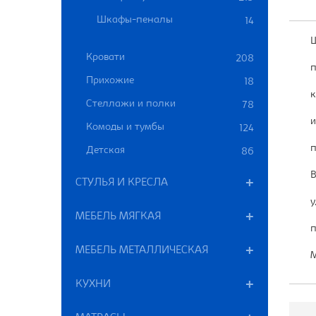
Шкафы-пеналы
14
Ш
Кровати
208
п
Прихожие
18
к
Стеллажи и полки
78
и
Комоды и тумбы
124
п
Детская
86
В
СТУЛЬЯ И КРЕСЛА
у
МЕБЕЛЬ МЯГКАЯ
п
МЕБЕЛЬ МЕТАЛЛИЧЕСКАЯ
М
КУХНИ