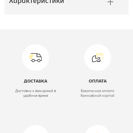
Характеристики
Производитель:
Олимп
Глубина, мм:
560
Модель:
2
Коллекция:
Лайф
Цветовое решение:
дуб линдберг/
ДОСТАВКА
ОПЛАТА
розовый
Доставка к вам домой в
Безопасная оплата
удобное время
банковской картой
Тип шкафа:
Шкаф
двухдверный
Ширина, мм:
872