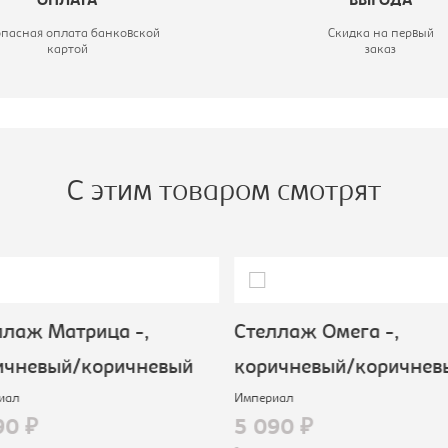
ОПЛАТА
ВЫГОДА
белый
опасная оплата банковской
Скидка на первый
картой
заказ
С этим товаром смотрят
лаж Матрица -,
Стеллаж Омега -,
ичневый/коричневый
коричневый/коричнев
иал
Империал
90 ₽
5 090 ₽