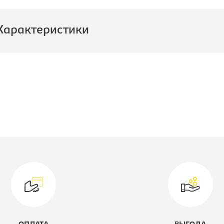
Характеристики
роизводитель:
Империал
оллекция:
Лорена
ысота, мм:
370
лубина, мм:
155
ирина, мм:
1400
ид стеллажа/полка/дверь:
Полка навесная
одель:
-
ветовое решение:
бетон пайн