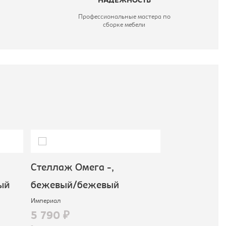
НАДЕЖНОСТЬ
Профессиональные мастера по
сборке мебели
Стеллаж Омега -,
Полка навес
ый
бежевый/бежевый
белый/
Империал
Империал
5 790 ₽
2 290 ₽