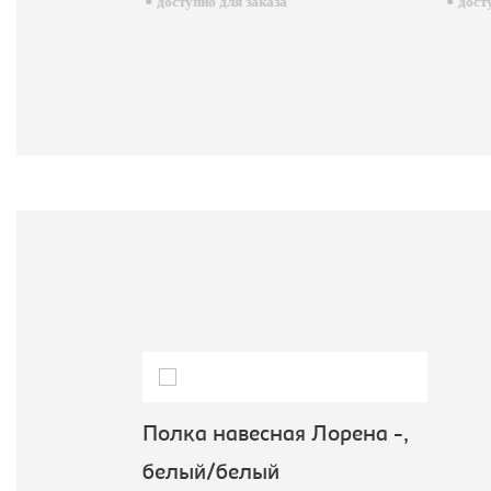
доступно для заказа
досту
Полка навесная Лорена -,
белый/белый