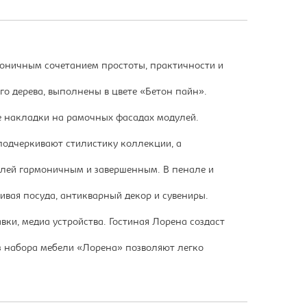
моничным сочетанием простоты, практичности и
го дерева, выполнены в цвете «Бетон пайн».
е накладки на рамочных фасадах модулей.
подчеркивают стилистику коллекции, а
улей гармоничным и завершенным. В пенале и
ивая посуда, антикварный декор и сувениры.
ки, медиа устройства. Гостиная Лорена создаст
з набора мебели «Лорена» позволяют легко