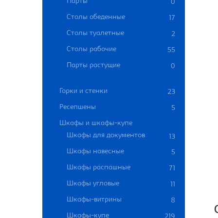
Парты
0
Столы обеденные
17
Столы туалетные
2
Столы рабочие
55
Парты растущие
0
Горки и стенки
23
Ресепшены
5
Шкафы и шкафы-купе
Шкафы для документов
13
Шкафы навесные
5
Шкафы распашные
71
Шкафы угловые
11
Шкафы-витрины
8
Шкафы-купе
219