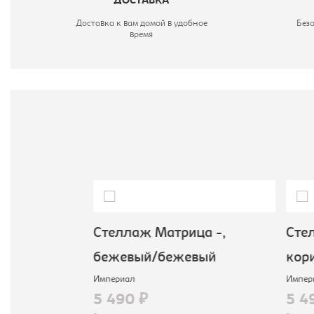
ДОСТАВКА
Доставка к вам домой в удобное
Без
время
ца -,
Стеллаж Матрица -,
Стел
очный
бежевый/бежевый
кор
Империал
Импер
5 490 ₽
5 4