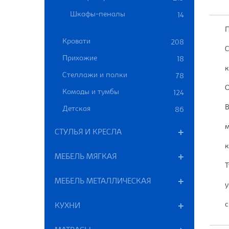
Шкафы-пеналы
14
П
Кровати
208
С
Прихожие
18
к
Стеллажи и полки
78
О
Комоды и тумбы
124
В
Детская
86
м
СТУЛЬЯ И КРЕСЛА
к
МЕБЕЛЬ МЯГКАЯ
Т
МЕБЕЛЬ МЕТАЛЛИЧЕСКАЯ
у
с
КУХНИ