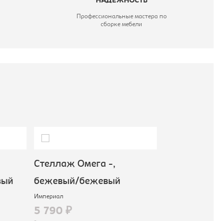
НАДЕЖНОСТЬ
Профессиональные мастера по
сборке мебели
Стеллаж Омега -,
Полка навес
ый
бежевый/бежевый
белый/
Империал
Империал
5 790 ₽
2 290 ₽