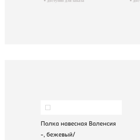
доступно для заказа
досту
Полка навесная Валенсия
-, бежевый/