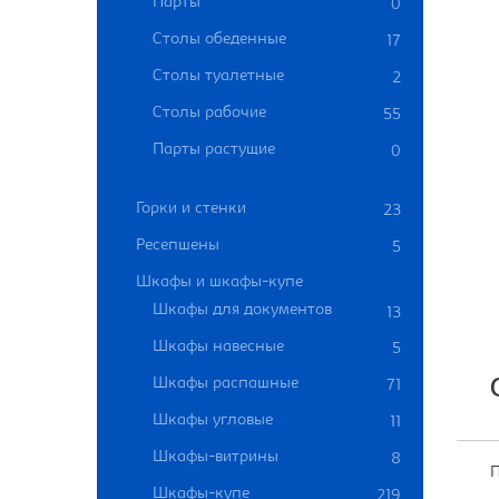
Парты
0
Столы обеденные
17
Столы туалетные
2
Столы рабочие
55
Парты растущие
0
Горки и стенки
23
Ресепшены
5
Шкафы и шкафы-купе
Шкафы для документов
13
Шкафы навесные
5
Шкафы распашные
71
Шкафы угловые
11
Шкафы-витрины
8
П
Шкафы-купе
219