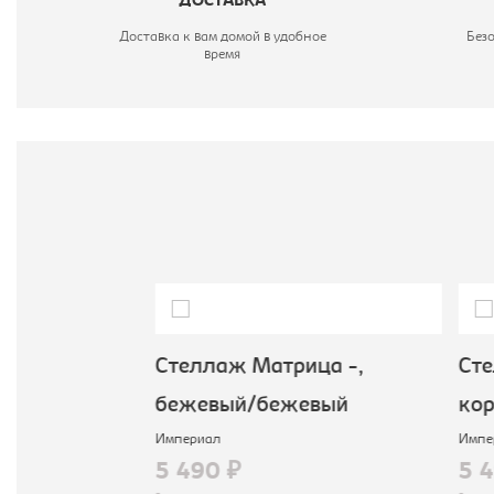
ДОСТАВКА
Доставка к вам домой в удобное
Без
время
ца -,
Стеллаж Матрица -,
Стел
очный
бежевый/бежевый
кор
Империал
Импер
5 490 ₽
5 4