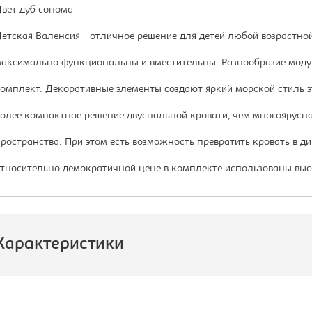
вет дуб сонома
етская Валенсия - отличное решение для детей любой возрастной
аксимально функциональны и вместительны. Разнообразие моду
омплект. Декоративные элементы создают яркий морской стиль э
олее компактное решение двуспальной кровати, чем многоярусн
ространства. При этом есть возможность превратить кровать в д
тносительно демократичной цене в комплекте использованы вы
Характеристики
роизводитель:
Империал