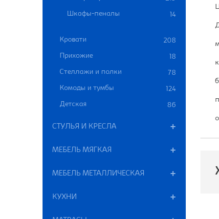
Ц
Шкафы-пеналы
14
Д
Кровати
208
м
Прихожие
18
к
Стеллажи и полки
78
б
Комоды и тумбы
124
п
Детская
86
о
СТУЛЬЯ И КРЕСЛА
МЕБЕЛЬ МЯГКАЯ
МЕБЕЛЬ МЕТАЛЛИЧЕСКАЯ
КУХНИ
П