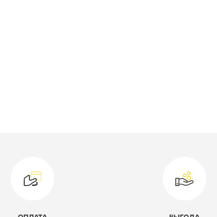
ид стеллажа/полка/дверь:
Полка навесная
ирина, мм:
900
лубина, мм:
220
ысота, мм:
500
оллекция:
Валенсия
ветовое решение:
дуб сонома
одель:
-