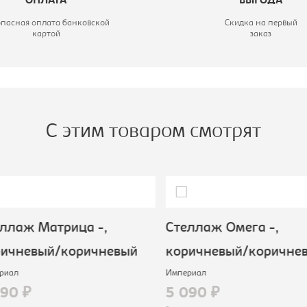
ОПЛАТА
ВЫГОДА
опасная оплата банковской
Скидка на первый
картой
заказ
С этим товаром смотрят
лаж Матрица -,
Стеллаж Омега -,
ичневый/коричневый
коричневый/коричнев
иал
Империал
90 ₽
5 090 ₽