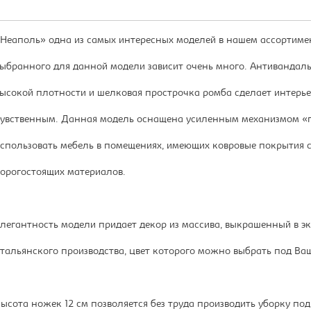
Неаполь» одна из самых интересных моделей в нашем ассортимент
ыбранного для данной модели зависит очень много. Антиванда
ысокой плотности и шелковая прострочка ромба сделает интерье
увственным. Данная модель оснащена усиленным механизмом «п
спользовать мебель в помещениях, имеющих ковровые покрытия 
орогостоящих материалов.
легантность модели придает декор из массива, выкрашенный в э
тальянского производства, цвет которого можно выбрать под Ваш
ысота ножек 12 см позволяется без труда производить уборку по