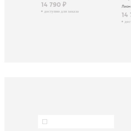
14 790 ₽
Лион
доступно для заказа
14 
досту