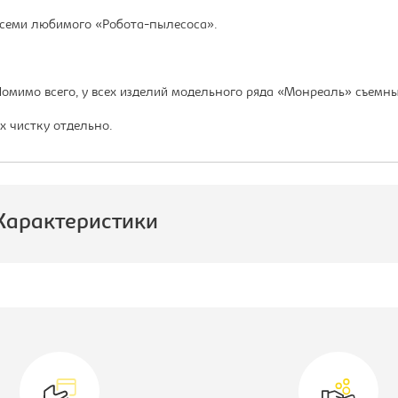
семи любимого «Робота-пылесоса».
омимо всего, у всех изделий модельного ряда «Монреаль» съемны
х чистку отдельно.
Характеристики
роизводитель:
Лион
лубина, мм:
700
одель мягкой мебели:
Неаполь