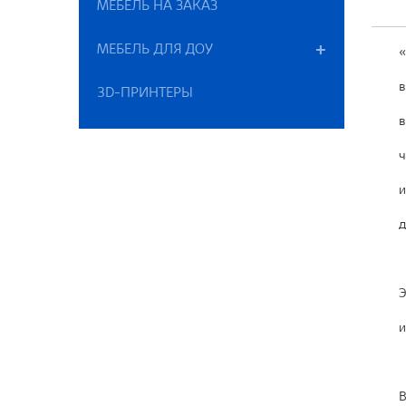
МЕБЕЛЬ НА ЗАКАЗ
МЕБЕЛЬ ДЛЯ ДОУ
«
в
3D-ПРИНТЕРЫ
в
ч
и
д
Э
и
В