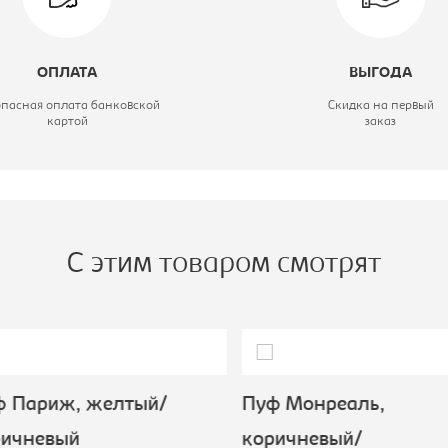
ид пуфа/банкетка:
Пуф
ирина, мм:
800
ОПЛАТА
ВЫГОДА
вет материала:
Velutto 11
опасная оплата банковской
Скидка на первый
картой
заказ
ысота, мм:
480
атериал обивки:
микровелюр
С этим товаром смотрят
 Париж, желтый/
Пуф Монреаль,
ичневый
коричневый/