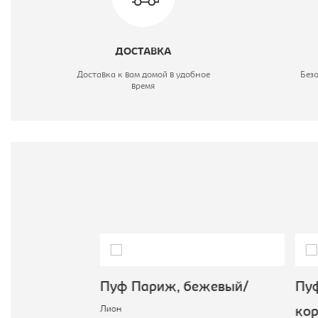
В
Ш
ДОСТАВКА
Ц
Доставка к вам домой в удобное
Без
время
В
М
, бежевый/
Пуф Париж, бежевый/
Пуф
Лион
кор