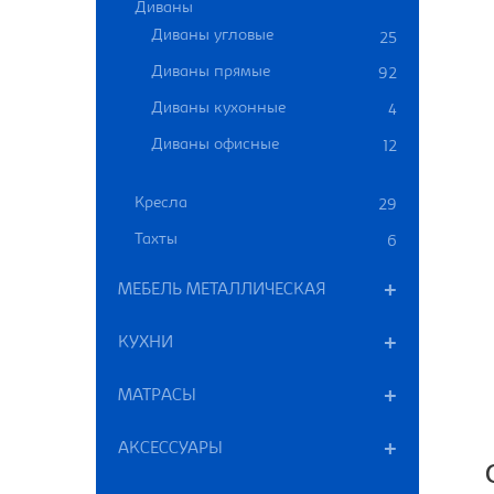
Диваны
Диваны угловые
25
Диваны прямые
92
Диваны кухонные
4
Диваны офисные
12
Кресла
29
Тахты
6
МЕБЕЛЬ МЕТАЛЛИЧЕСКАЯ
КУХНИ
МАТРАСЫ
АКСЕССУАРЫ