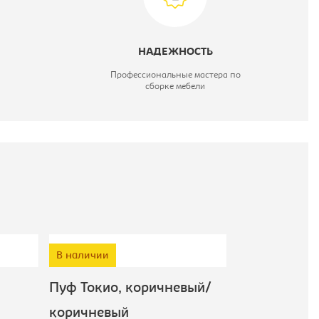
НАДЕЖНОСТЬ
Профессиональные мастера по
сборке мебели
В наличии
Пуф Токио, коричневый/
Банкетка Эт
коричневый
белый