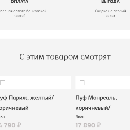
ОПЛАТА
ВЫГОДА
лубина, мм:
460
опасная оплата банковской
Скидка на первый
картой
заказ
ысота, мм:
445
вет материала:
PEARL/SHELL
С этим товаром смотрят
 Париж, желтый/
Пуф Монреаль,
ичневый
коричневый/
Лион
790 ₽
17 890 ₽