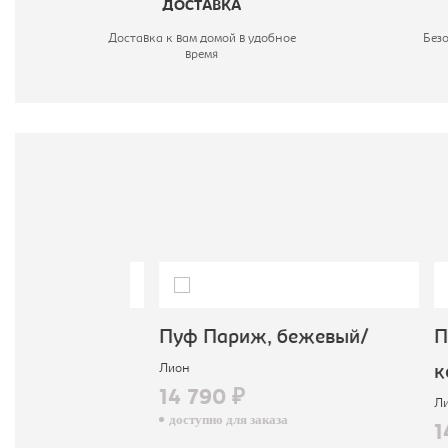
ДОСТАВКА
Г
Доставка к вам домой в удобное
Без
время
В
Ц
, бежевый/
Пуф Париж, бежевый/
Пуф
Лион
кор
14 790 ₽
Лион
доступно для заказа
14 