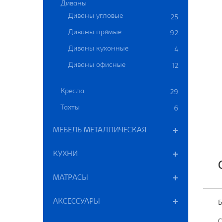
Диваны
Диваны угловые
25
Диваны прямые
92
Диваны кухонные
4
Диваны офисные
12
Кресла
29
Тахты
6
МЕБЕЛЬ МЕТАЛЛИЧЕСКАЯ
КУХНИ
МАТРАСЫ
АКСЕССУАРЫ
Б
С