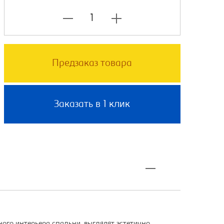
Предзаказ товара
Заказать в 1 клик
ого интерьера спальни, выглядят эстетично,