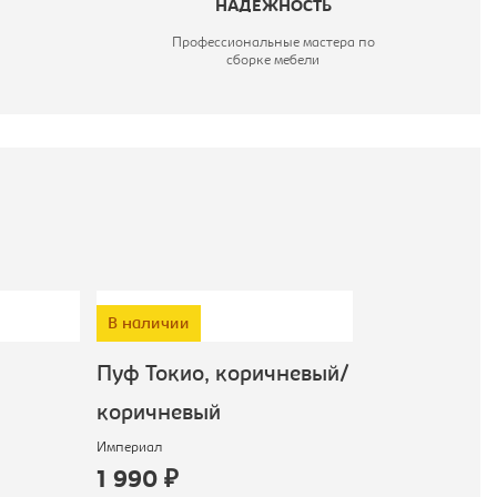
НАДЕЖНОСТЬ
Профессиональные мастера по
сборке мебели
В наличии
Пуф Токио, коричневый/
Банкетка Ни
коричневый
кремовый/к
Империал
Лион
1 990 ₽