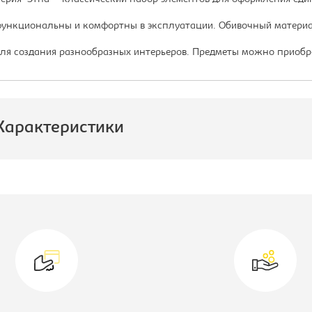
ункциональны и комфортны в эксплуатации. Обивочный материа
ля создания разнообразных интерьеров. Предметы можно приобр
Характеристики
роизводитель:
Империал
атериал обивки:
экокожа
одель мягкой мебели:
Этна
ид пуфа/банкетка:
Банкетка
ирина, мм:
1220