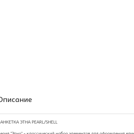
Описание
АНКЕТКА ЭТНА PEARL/SHELL
ерия "Этна" - классический набор элементов для оформления един