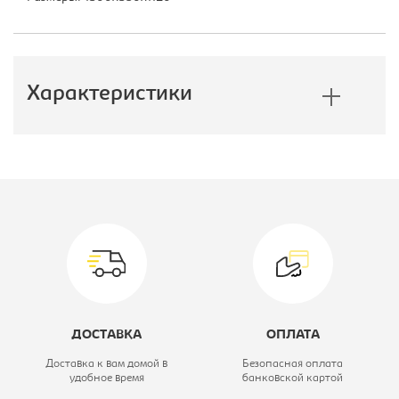
Характеристики
Производитель:
Мэрдес
Модель:
СЛД
Высота, мм:
1120
Вид стеллажа/полка/дверь:
Стеллаж
Коллекция:
Bartolo
ДОСТАВКА
ОПЛАТА
Ширина, мм:
1300
Доставка к вам домой в
Безопасная оплата
удобное время
банковской картой
Цветовое решение:
нельсон/белый