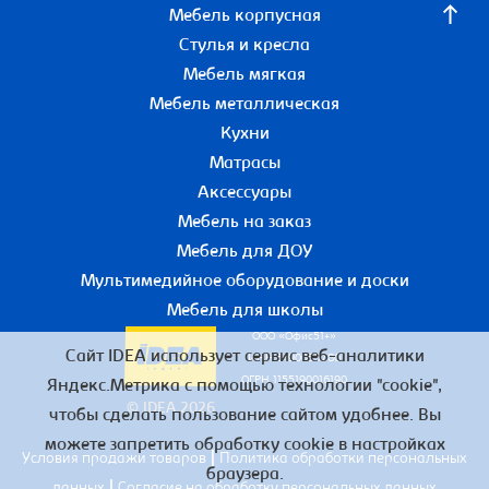
Мебель корпусная
Стулья и кресла
Мебель мягкая
Мебель металлическая
Кухни
Матрасы
Аксессуары
Мебель на заказ
Мебель для ДОУ
Мультимедийное оборудование и доски
Мебель для школы
ООО «Офис51+»
Сайт IDEA использует сервис веб-аналитики
ИНН 5190055780
ОГРН 1155190016190
Яндекс.Метрика с помощью технологии "cookie",
© IDEA 2026
чтобы сделать пользование сайтом удобнее. Вы
можете запретить обработку cookie в настройках
|
Условия продажи товаров
Политика обработки персональных
браузера.
|