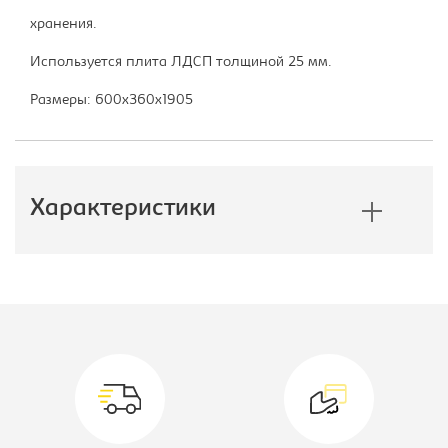
хранения.
Используется плита ЛДСП толщиной 25 мм.
Размеры: 600x360x1905
Характеристики
Производитель:
Мэрдес
Вид стеллажа/полка/дверь:
Стеллаж
Ширина, мм:
600
Глубина, мм:
360