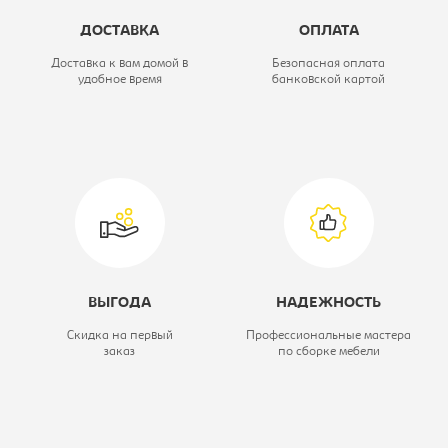
Высота, мм:
1905
ДОСТАВКА
ОПЛАТА
Коллекция:
Bartolo
Доставка к вам домой в
Безопасная оплата
удобное время
банковской картой
Цветовое решение:
нельсон/белый
жемчуг
Модель:
ВТДГФ
ВЫГОДА
НАДЕЖНОСТЬ
Скидка на первый
Профессиональные мастера
заказ
по сборке мебели