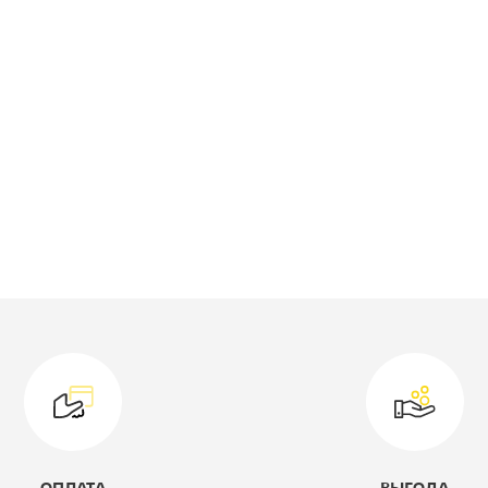
ид стола:
Cтол прямой
азмер стола, Ш*Г*В, мм::
1200*500*750
одель:
120 1Д1ЯЩ
ветовое решение:
дуб сонома/
белый
оллекция:
Стелс