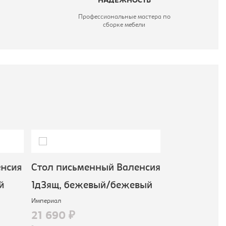
НАДЕЖНОСТЬ
Профессиональные мастера по
сборке мебели
нсия
Cтол письменный Валенсия
Cтол прямой
й
1д3ящ, бежевый/бежевый
СТД-90, се
Империал
Мэрдес
21 690 ₽
5 690 ₽