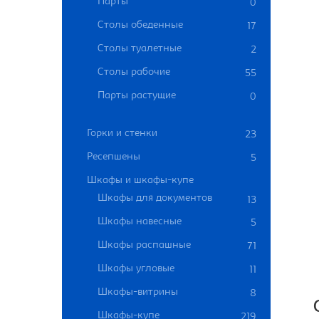
Парты
0
Столы обеденные
17
Столы туалетные
2
Столы рабочие
55
Парты растущие
0
Горки и стенки
23
Ресепшены
5
Шкафы и шкафы-купе
Шкафы для документов
13
Шкафы навесные
5
Шкафы распашные
71
Шкафы угловые
11
Шкафы-витрины
8
Шкафы-купе
219