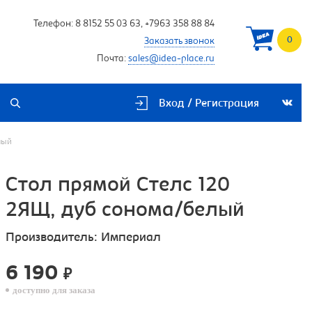
Телефон:
8 8152 55 03 63
,
+7963 358 88 84
0
Заказать звонок
Почта:
sales@idea-place.ru
Вход / Регистрация
лый
Cтол прямой Стелс 120
2ЯЩ, дуб сонома/белый
Производитель:
Империал
6 190
₽
доступно для заказа