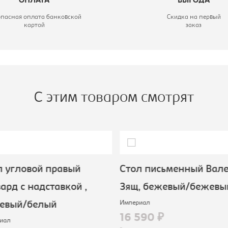
ОПЛАТА
ВЫГОДА
опасная оплата банковской
Скидка на первый
картой
заказ
С этим товаром смотрят
 угловой правый
Cтол письменный Вале
ард с надставкой ,
3ящ, бежевый/бежевы
Империал
евый/белый
16 590 ₽
иал