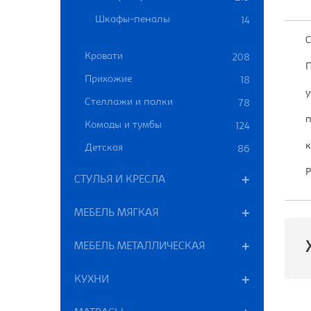
Шкафы-пеналы
14
С
Кровати
208
П
Прихожие
18
у
Стеллажи и полки
78
п
Комоды и тумбы
124
к
Детская
86
Р
СТУЛЬЯ И КРЕСЛА
МЕБЕЛЬ МЯГКАЯ
МЕБЕЛЬ МЕТАЛЛИЧЕСКАЯ
КУХНИ
П