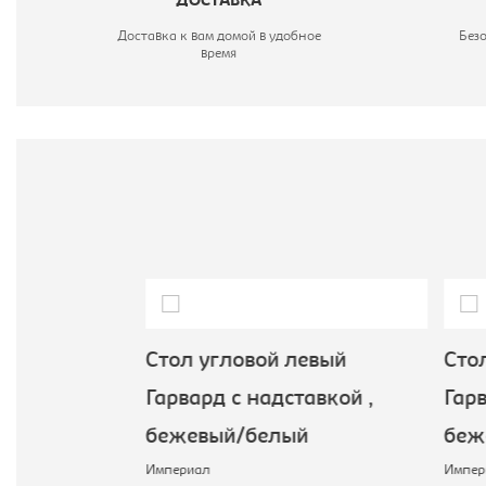
ДОСТАВКА
Доставка к вам домой в удобное
Без
время
й Стелс 110
Стол угловой левый
Стол
й/белый
Гарвард с надставкой ,
Гарв
бежевый/белый
беж
Империал
Импер