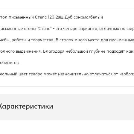
тол письменный Стелс 120 2ящ Дуб сонома/белый
исьменные столы "Стелс" - это четыре варианта, отличных по ши
чебы, работы и творчества. В столах много места для письмен
олного выдвижения. Благодаря небольшой глубине подходят как 
абинетов.
еальный цвет товара может незначительно отличаться от изобра
Характеристики
роизводитель:
Империал