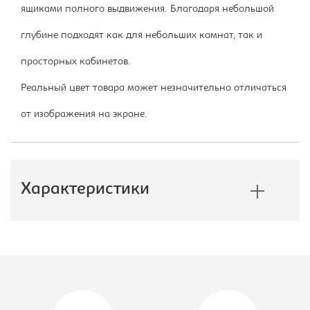
ящиками полного выдвижения. Благодаря небольшой
глубине подходят как для небольших комнат, так и
просторных кабинетов.
Реальный цвет товара может незначительно отличаться
от изображения на экране.
Характеристики
Производитель:
Империал
Размер стола, Ш*Г*В, мм::
1100*550*750
Вид стола:
Cтол прямой