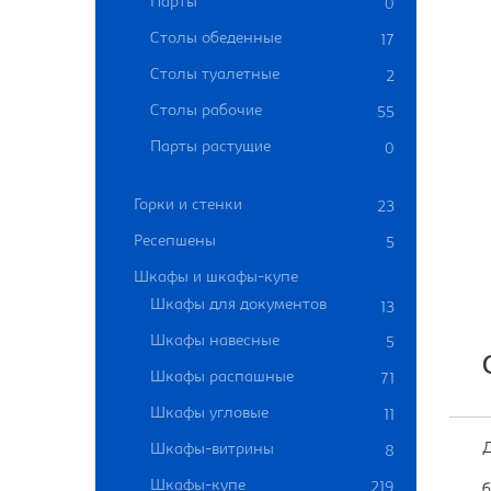
Парты
0
Столы обеденные
17
Столы туалетные
2
Столы рабочие
55
Парты растущие
0
Горки и стенки
23
Ресепшены
5
Шкафы и шкафы-купе
Шкафы для документов
13
Шкафы навесные
5
Шкафы распашные
71
Шкафы угловые
11
Д
Шкафы-витрины
8
Шкафы-купе
219
б