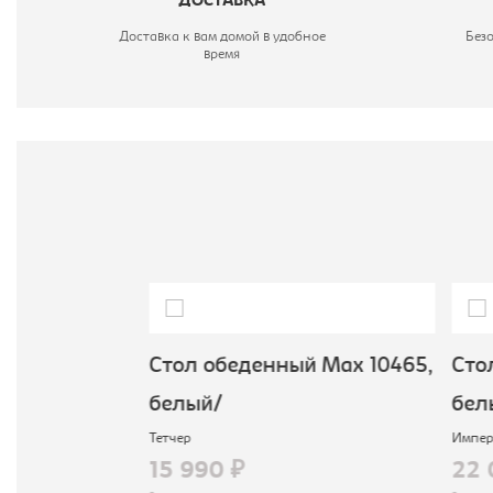
ДОСТАВКА
Доставка к вам домой в удобное
Без
время
й BOSCO
Стол обеденный Мах 10465,
Стол
белый/
бел
Тетчер
Импер
15 990 ₽
22 