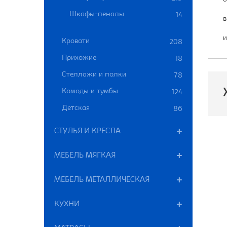
Шкафы-пеналы
14
в
и
Кровати
208
Прихожие
18
Стеллажи и полки
78
Комоды и тумбы
124
Детская
86
СТУЛЬЯ И КРЕСЛА
П
М
МЕБЕЛЬ МЯГКАЯ
Р
МЕБЕЛЬ МЕТАЛЛИЧЕСКАЯ
В
КУХНИ
К