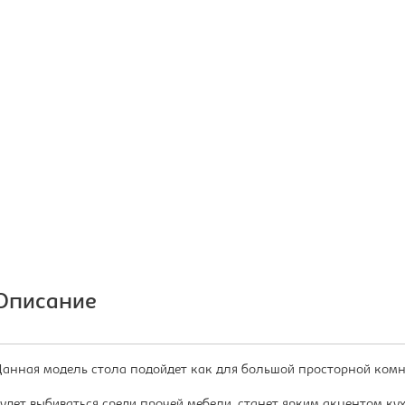
Описание
анная модель стола подойдет как для большой просторной комна
удет выбиваться среди прочей мебели, станет ярким акцентом кух