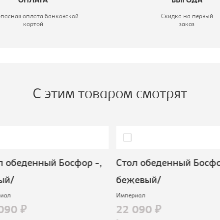
ОПЛАТА
ВЫГОДА
опасная оплата банковской
Скидка на первый
картой
заказ
С этим товаром смотрят
 обеденный Босфор -,
Стол обеденный Босфор
ый/
бежевый/
иал
Империал
090 ₽
22 090 ₽