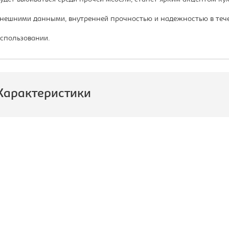
нешними данными, внутренней прочностью и надежностью в тече
спользовании.
Характеристики
роизводитель:
Россия
одель:
Ажур
азмер стола, Ш*Г*В, мм::
1010x700x750
ид стола:
Стол обеденный
оллекция:
Cosmo