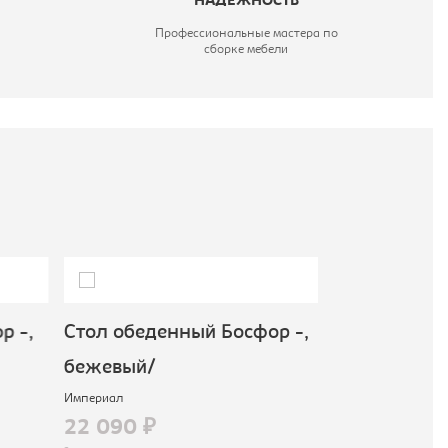
НАДЕЖНОСТЬ
Профессиональные мастера по
сборке мебели
 -,
Стол обеденный Босфор -,
Обеденная 
бежевый/
Экостиль J
Империал
белый/кори
22 090 ₽
Тетчер