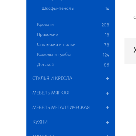
Шкафы-пеналы
14
С
Кровати
208
Прихожие
18
Стеллажи и полки
78
Комоды и тумбы
124
Детская
86
П
СТУЛЬЯ И КРЕСЛА
Р
МЕБЕЛЬ МЯГКАЯ
В
МЕБЕЛЬ МЕТАЛЛИЧЕСКАЯ
КУХНИ
Ц