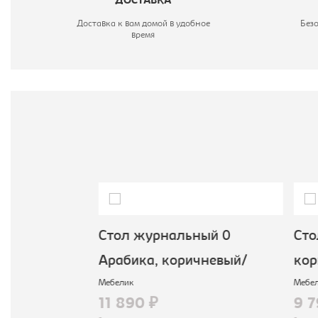
ДОСТАВКА
Доставка к вам домой в удобное
Без
время
ный Мэдисон
Стол журнальный 0
Стол
/коричневый
Арабика, коричневый/
кор
Мебелик
Мебел
11 890 ₽
9 7