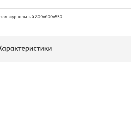
тол журнальный 800х600х550
Характеристики
роизводитель:
Монолит
азмер стола, Ш*Г*В, мм::
800х600х550
ид стола:
Стол
журнальный
ветовое решение:
венге