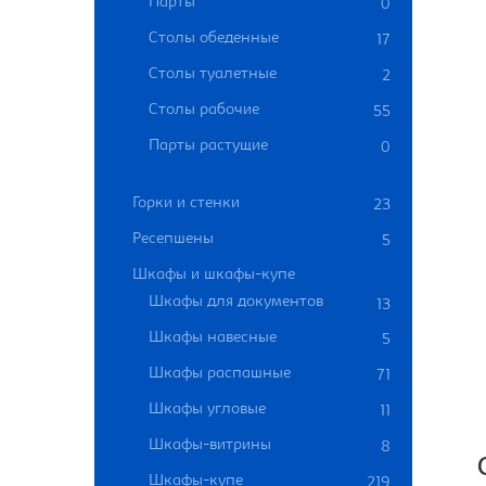
Парты
0
Столы обеденные
17
Столы туалетные
2
Столы рабочие
55
Парты растущие
0
Горки и стенки
23
Ресепшены
5
Шкафы и шкафы-купе
Шкафы для документов
13
Шкафы навесные
5
Шкафы распашные
71
Шкафы угловые
11
Шкафы-витрины
8
Шкафы-купе
219