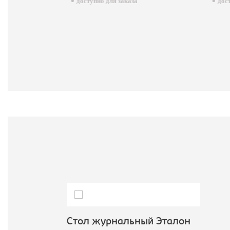
доступно для заказа
досту
Стол журнальный Эталон