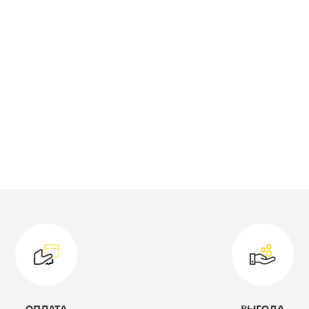
одель:
34.14
оллекция:
Эталон