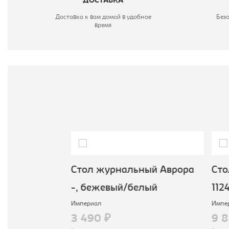
ДОСТАВКА
Доставка к вам домой в удобное
Без
время
ый Дельта
Стол журнальный Аврора
Cто
-, бежевый/белый
1124
Империал
Импер
3 490 ₽
9 8