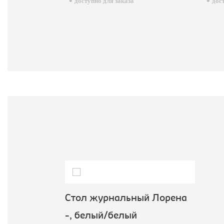
доступно для заказа
досту
Стол журнальный Лорена
-, белый/белый