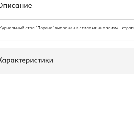
Описание
урнальный стол "Лорена" выполнен в стиле минимализм - строги
Характеристики
роизводитель:
Империал
азмер стола, Ш*Г*В, мм::
1100x550x208
ид стола:
Стол
журнальный