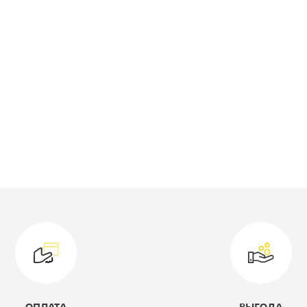
оллекция:
Лорена
ветовое решение:
бетон пайн
белый
одель:
-