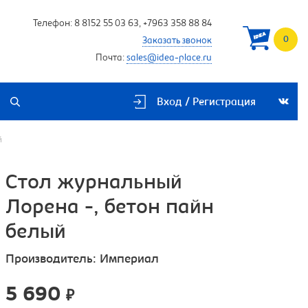
Телефон:
8 8152 55 03 63
,
+7963 358 88 84
0
Заказать звонок
Почта:
sales@idea-place.ru
Вход / Регистрация
й
Стол журнальный
Лорена -, бетон пайн
белый
Производитель:
Империал
5 690
₽