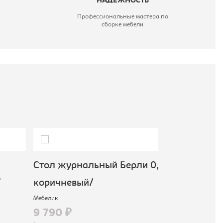
НАДЕЖНОСТЬ
Профессиональные мастера по
сборке мебели
Стол журнальный Берли 0,
Стол журнал
коричневый/
коричневый
Мебелик
Мебелик
9 790 ₽
18 490 ₽