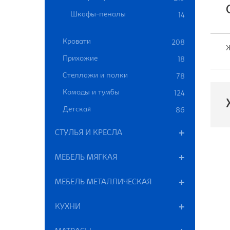
Шкафы-пеналы
14
Кровати
208
Ж
Прихожие
18
Стеллажи и полки
78
Комоды и тумбы
124
Детская
86
СТУЛЬЯ И КРЕСЛА
П
МЕБЕЛЬ МЯГКАЯ
Р
МЕБЕЛЬ МЕТАЛЛИЧЕСКАЯ
В
КУХНИ