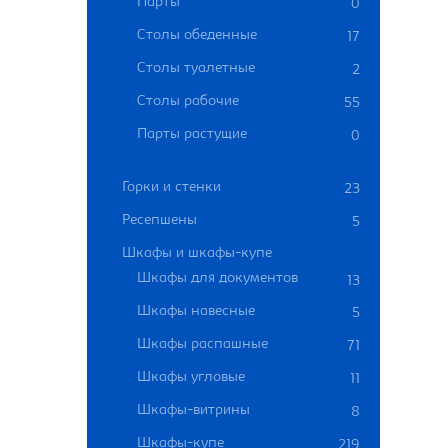
Парты
0
Столы обеденные
17
Столы туалетные
2
Столы рабочие
55
Парты растущие
0
Горки и стенки
23
Ресепшены
5
Шкафы и шкафы-купе
Шкафы для документов
13
Шкафы навесные
5
Шкафы распашные
71
Шкафы угловые
11
Шкафы-витрины
8
Шкафы-купе
219