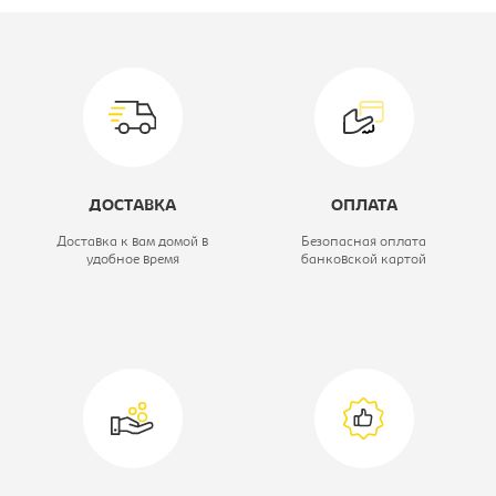
Цвет материала:
Max 13
Высота, мм:
450
Глубина, мм:
420
Ширина, мм:
600
ДОСТАВКА
ОПЛАТА
Вид пуфа/банкетка:
Пуф
Доставка к вам домой в
Безопасная оплата
удобное время
банковской картой
Материал обивки:
микровелюр
Модель мягкой мебели:
Марсель