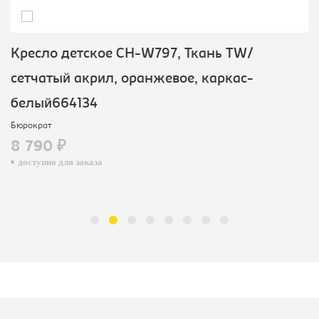
Кресло детское CH-W797, Ткань TW/
сетчатый акрил, оранжевое, каркас-
белый664134
Бюрократ
8 790 ₽
доступно для заказа