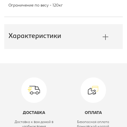
Ограничение по весу - 120кг
Характеристики
Производитель:
Бюрократ
Материал обивки:
Ткань TW/
сетчатый акрил
Тип:
Кресло детское
Модель кресла:
CH-W797
ДОСТАВКА
ОПЛАТА
Цвет материала:
голубое, каркас-
Доставка к вам домой в
Безопасная оплата
удобное время
банковской картой