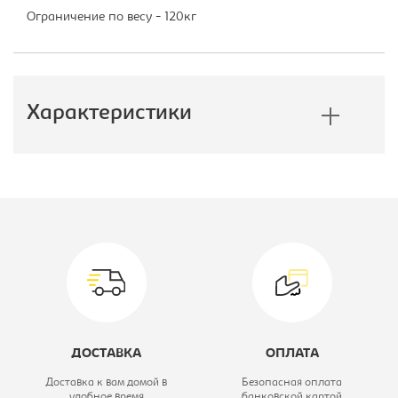
Ограничение по весу - 120кг
Характеристики
Производитель:
Бюрократ
Тип:
Кресло детское
Модель кресла:
CH-W797
Цвет материала:
коричневое,
каркас-белый
ДОСТАВКА
ОПЛАТА
Материал обивки:
Ткань TW/
Доставка к вам домой в
Безопасная оплата
удобное время
банковской картой