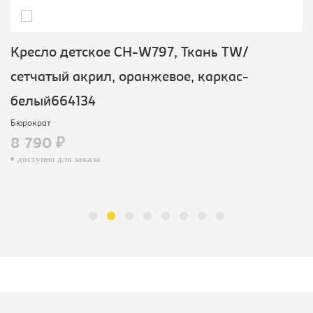
Кресло детское CH-W797, Ткань TW/
сетчатый акрил, оранжевое, каркас-
белый664134
Бюрократ
8 790 ₽
доступно для заказа