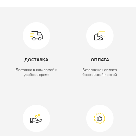
Производитель:
Вид стула:
Стул барный
Материал обивки:
кож.зам
Цвет материала:
бежевый,
каркас-хром
ДОСТАВКА
ОПЛАТА
Модель:
ОРИОН WX-1152
Доставка к вам домой в
Безопасная оплата
удобное время
банковской картой