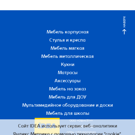
НАВЕРХ
Мебель корпусная
Стулья и кресла
Мебель мягкая
Мебель металлическая
Кухни
Матрасы
Аксессуары
Мебель на заказ
Мебель для ДОУ
Мультимедийное оборудование и доски
Мебель для школы
ООО «Офис51+»
Сайт IDEA использует сервис веб-аналитики
ИНН 5190055780
ОГРН 1155190016190
Яндекс.Метрика с помощью технологии "cookie",