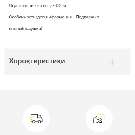
Ограничение по весу - 181 кг
Особенности/доп.информация - Поддержка
спины(подушка)
Характеристики
Производитель:
Бюрократ
Цвет материала:
черно/
салатовое,
каркас-черный
Тип:
Кресло игровое