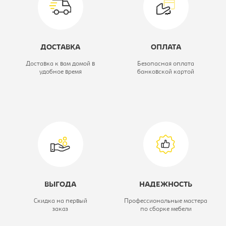
Модель кресла:
CH-330M
Цвет материала:
зеленое, каркас-
ДОСТАВКА
ОПЛАТА
хром
Доставка к вам домой в
Безопасная оплата
удобное время
банковской картой
Материал обивки:
кож.зам
ВЫГОДА
НАДЕЖНОСТЬ
Скидка на первый
Профессиональные мастера
заказ
по сборке мебели