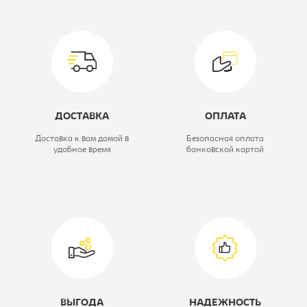
Цвет материала:
оранжевое,
каркас-хром
Тип:
Кресло
компьютерное
ДОСТАВКА
ОПЛАТА
Материал обивки:
ткань
Доставка к вам домой в
Безопасная оплата
удобное время
банковской картой
Модель кресла:
CH-330M
ВЫГОДА
НАДЕЖНОСТЬ