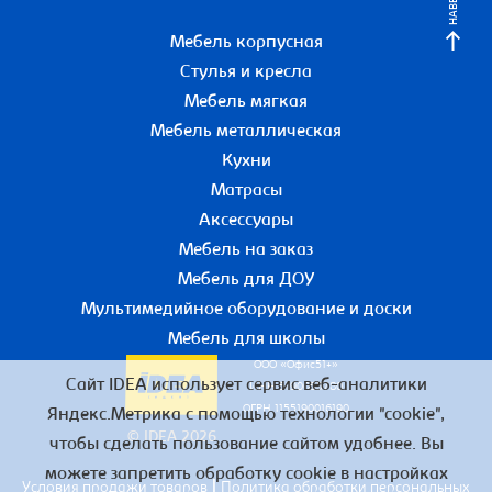
НАВЕРХ
Мебель корпусная
Стулья и кресла
Мебель мягкая
Мебель металлическая
Кухни
Матрасы
Аксессуары
Мебель на заказ
Мебель для ДОУ
Мультимедийное оборудование и доски
Мебель для школы
ООО «Офис51+»
Сайт IDEA использует сервис веб-аналитики
ИНН 5190055780
ОГРН 1155190016190
Яндекс.Метрика с помощью технологии "cookie",
© IDEA 2026
чтобы сделать пользование сайтом удобнее. Вы
можете запретить обработку cookie в настройках
|
Условия продажи товаров
Политика обработки персональных