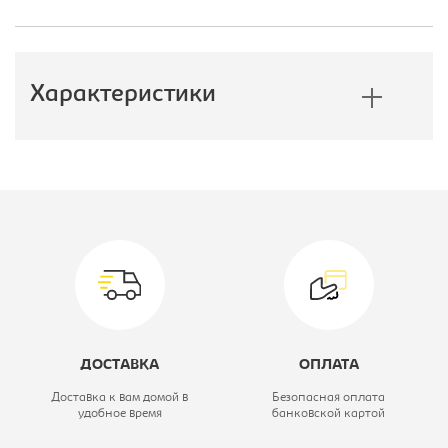
Характеристики
Производитель:
Формула
Мебели
Высота, мм:
1630
Глубина, мм:
1260
Модель:
1
ДОСТАВКА
ОПЛАТА
Цветовое решение:
черный/венге
Доставка к вам домой в
Безопасная оплата
удобное время
банковской картой
Вид кровати:
Кровать