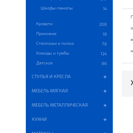
Шкафы-пеналы
14
П
Кровати
208
п
Прихожие
18
м
Стеллажи и полки
78
н
Комоды и тумбы
124
Детская
86
СТУЛЬЯ И КРЕСЛА
МЕБЕЛЬ МЯГКАЯ
МЕБЕЛЬ МЕТАЛЛИЧЕСКАЯ
П
КУХНИ
М