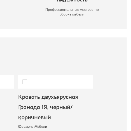
НАДЕЖНОСТЬ
Профессиональные мастера по
сборке мебели
Кровать двухъярусная
Кровать дву
Гранада 1Я, черный/
Гранада 2-1
коричневый
коричневый
Формула Мебели
Формула Мебели