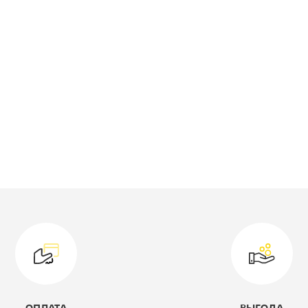
ысота, мм:
1630
лубина, мм:
1430
ирина, мм:
1980
ид кровати:
Кровать
двухярусная
оллекция:
Гранада
ветовое решение:
черный