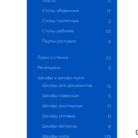
Парты
0
Столы обеденные
17
Столы туалетные
2
Столы рабочие
55
Парты растущие
0
Горки и стенки
23
Ресепшены
5
Шкафы и шкафы-купе
Шкафы для документов
13
Шкафы навесные
5
Шкафы распашные
71
Шкафы угловые
11
Шкафы-витрины
8
Шкафы-купе
219