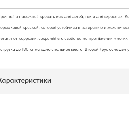
рочная и надежная кровать как для детей, так и для вхрослых. К
орошковой краской, которая устойчива к истиранию и механичес
еталл от коррозии, сохраняя его свойства на протяжении многих
агрузка до 180 кг на одно спальное место. Второй ярус оснащен
Характеристики
роизводитель:
Формула
Мебели
одель:
1-140