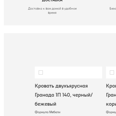
ДОСТАВКА
Доставка к вам домой в удобное
Без
время
усная
Кровать двухъярусная
Кров
оричневый/
Гранада 1П 140, черный/
Гран
бежевый
кор
Формула Мебели
Формул