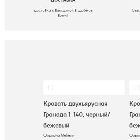
ДОСТАВКА
Доставка к вам домой в удобное
Без
время
усная
Кровать двухъярусная
Кров
оричневый/
Гранада 1-140, черный/
Гран
бежевый
беж
Формула Мебели
Формул