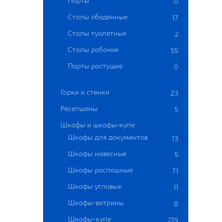
Парты
0
Столы обеденные
17
Столы туалетные
2
Столы рабочие
55
Парты растущие
0
Горки и стенки
23
Ресепшены
5
Шкафы и шкафы-купе
Шкафы для документов
13
Шкафы навесные
5
Шкафы распашные
71
Шкафы угловые
11
Шкафы-витрины
8
Шкафы-купе
219