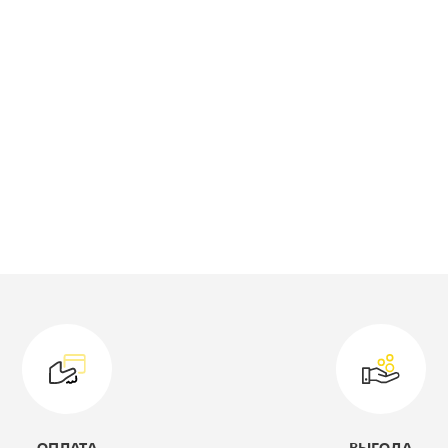
ид кровати:
Кровать
двухярусная
ысота, мм:
1660
одель:
2-140
ветовое решение:
коричневый
ирина, мм:
2010
лубина, мм:
1270
оллекция:
Гранада