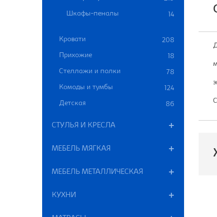
Шкафы-пеналы
14
Кровати
208
Д
Прихожие
18
м
Стеллажи и полки
78
э
Комоды и тумбы
124
С
Детская
86
СТУЛЬЯ И КРЕСЛА
МЕБЕЛЬ МЯГКАЯ
МЕБЕЛЬ МЕТАЛЛИЧЕСКАЯ
П
КУХНИ