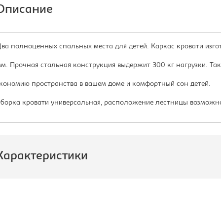
Описание
ва полноценных спальных места для детей. Каркас кровати изго
м. Прочная стальная конструкция выдержит 300 кг нагрузки. Та
кономию пространства в вашем доме и комфортный сон детей.
борка кровати универсальная, расположение лестницы возможно 
Характеристики
роизводитель:
Формула
Мебели