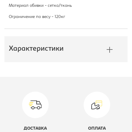
Материал обивки - сетка/ткань
Ограничение по весу - 120кг
Характеристики
Производитель:
Бюрократ
Модель кресла:
KB-9N
Цвет материала:
серое, каркас-
хром
Материал обивки:
Ткань TW/
ДОСТАВКА
ОПЛАТА