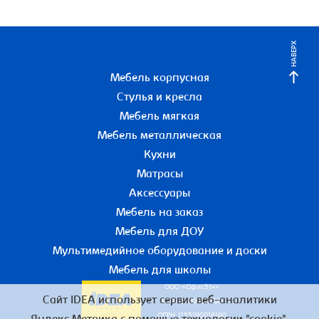
НАВЕРХ
Мебель корпусная
Стулья и кресла
Мебель мягкая
Мебель металлическая
Кухни
Матрасы
Аксессуары
Мебель на заказ
Мебель для ДОУ
Мультимедийное оборудование и доски
Мебель для школы
ООО «Офис51+»
Сайт IDEA использует сервис веб-аналитики
ИНН 5190055780
ОГРН 1155190016190