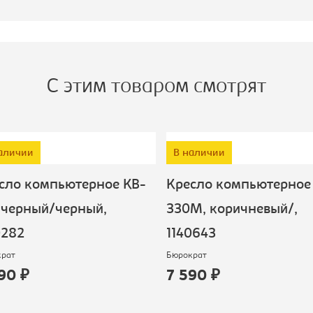
образец
ип:
Кресло
компьютерное
С этим товаром смотрят
аличии
В наличии
сло компьютерное KB-
Кресло компьютерное 
черный/черный,
330M, коричневый/,
282
1140643
рат
Бюрократ
90 ₽
7 590 ₽