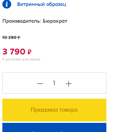
Витринный образец
Производитель:
Бюрократ
10 290
₽
3 790
₽
доступно для заказа
Предзаказ товара