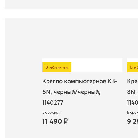
Т
В наличии
В н
дителя KB-
Кресло компьютерное KB-
Кре
ный/
6N, черный/черный,
8N, 
034886
1140277
1140
Бюрократ
Бюрок
11 490 ₽
9 2