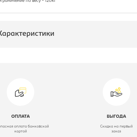
граничение по весу - 120кг
Характеристики
роизводитель:
Бюрократ
атериал обивки:
Ткань TW/
сетчатый акрил
вет материала:
зеленое, каркас-
черный
ОПЛАТА
ВЫГОДА
одель кресла:
MC-201,
опасная оплата банковской
Скидка на первый
картой
заказ
Витринный