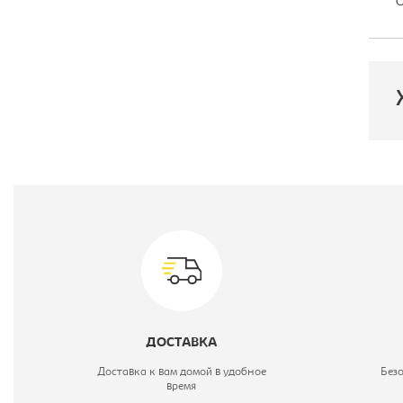
О
П
М
Ц
ДОСТАВКА
М
Доставка к вам домой в удобное
Без
время