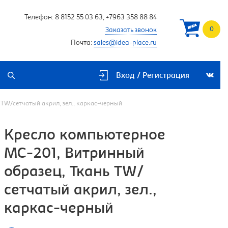
Телефон:
8 8152 55 03 63
,
+7963 358 88 84
0
Заказать звонок
Почта:
sales@idea-place.ru
Вход / Регистрация
TW/сетчатый акрил, зел., каркас-черный
Кресло компьютерное
MC-201, Витринный
образец, Ткань TW/
сетчатый акрил, зел.,
каркас-черный