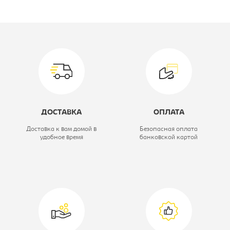
Производитель:
СРП
Материал обивки:
кож.зам
Вид стула:
Стул барный
Модель:
КАСЛ WX-2916
Цвет материала:
бежевый,
ДОСТАВКА
ОПЛАТА
каркас-хром
Доставка к вам домой в
Безопасная оплата
удобное время
банковской картой